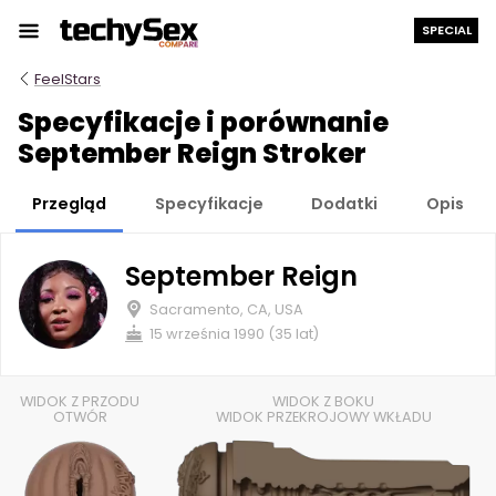
Przejdź
SPECIAL
do
treści
FeelStars
Specyfikacje i porównanie
September Reign Stroker
Przegląd
Specyfikacje
Dodatki
Opis
September Reign
Sacramento, CA, USA
15 września 1990 (35 lat)
WIDOK Z PRZODU
WIDOK Z BOKU
OTWÓR
WIDOK PRZEKROJOWY WKŁADU