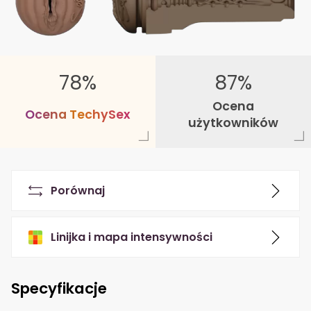
78%
87%
Ocena
O
c
e
n
a
T
e
c
h
y
S
e
x
użytkowników
Porównaj
Linijka i mapa intensywności
Specyfikacje