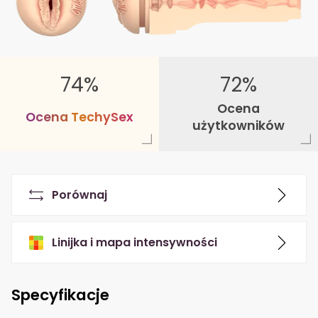
74%
72%
Ocena
O
c
e
n
a
T
e
c
h
y
S
e
x
użytkowników
Porównaj
Linijka i mapa intensywności
Specyfikacje