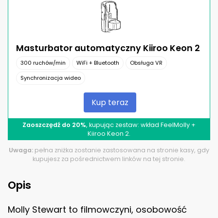
Masturbator automatyczny Kiiroo Keon 2
300 ruchów/min
WiFi + Bluetooth
Obsługa VR
Synchronizacja wideo
Kup teraz
Zaoszczędź do 20%
, kupując zestaw: wkład FeelMolly +
Kiiroo Keon 2.
Uwaga:
pełna zniżka zostanie zastosowana na stronie kasy, gdy
kupujesz za pośrednictwem linków na tej stronie.
Opis
Molly Stewart to filmowczyni, osobowość