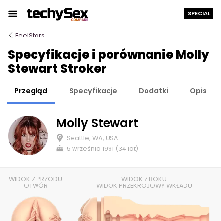
Przejdź
SPECIAL
do
treści
FeelStars
Specyfikacje i porównanie Molly
Stewart Stroker
Przegląd
Specyfikacje
Dodatki
Opis
Molly Stewart
Seattle, WA, USA
5 września 1991 (34 lat)
WIDOK Z PRZODU
WIDOK Z BOKU
OTWÓR
WIDOK PRZEKROJOWY WKŁADU