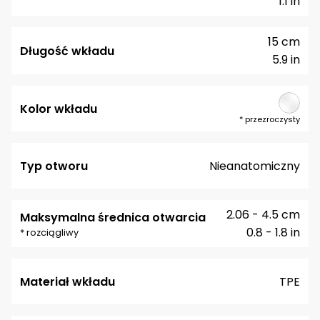
1.1 in
15 cm
Długość wkładu
5.9 in
Kolor wkładu
*
przezroczysty
Typ otworu
Nieanatomiczny
2.06 - 4.5 cm
Maksymalna średnica otwarcia
0.8 - 1.8 in
* rozciągliwy
Materiał wkładu
TPE