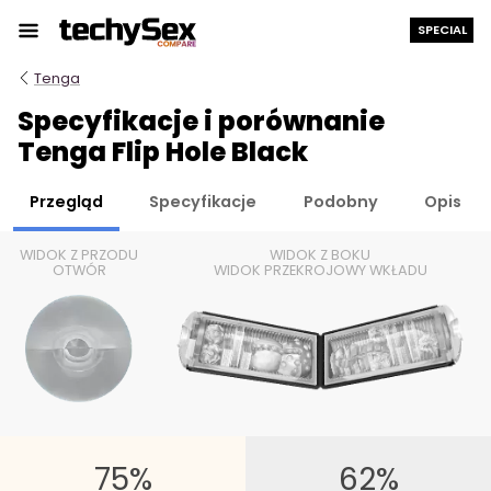
Przejdź
SPECIAL
do
treści
Tenga
Specyfikacje i porównanie
Tenga Flip Hole Black
Przegląd
Specyfikacje
Podobny
Opis
WIDOK Z PRZODU
WIDOK Z BOKU
OTWÓR
WIDOK PRZEKROJOWY WKŁADU
75%
62%