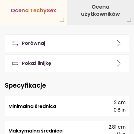
Ocena
O
c
e
n
a
T
e
c
h
y
S
e
x
użytkowników
Porównaj
Pokaż linijkę
Specyfikacje
2 cm
Minimalna średnica
0.8 in
2.81 cm
Maksymalna średnica