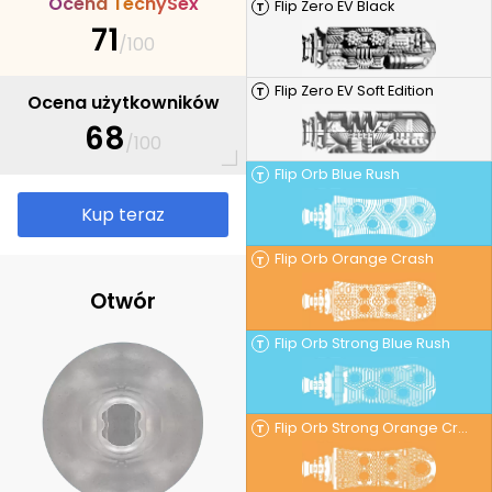
O
c
e
n
a
T
e
c
h
y
S
e
x
Flip Zero EV Black
T
71
/100
Flip Zero EV Soft Edition
T
Ocena użytkowników
68
/100
Flip Orb Blue Rush
T
Kup teraz
Flip Orb Orange Crash
T
Otwór
Flip Orb Strong Blue Rush
T
Flip Orb Strong Orange Crash
T