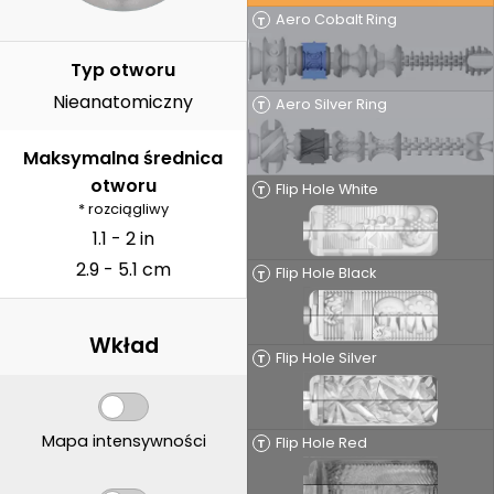
Aero Cobalt Ring
T
Typ otworu
Nieanatomiczny
Aero Silver Ring
T
Maksymalna średnica
otworu
Flip Hole White
T
* rozciągliwy
1.1 - 2 in
2.9 - 5.1 cm
Flip Hole Black
T
Wkład
Flip Hole Silver
T
Mapa intensywności
Flip Hole Red
T