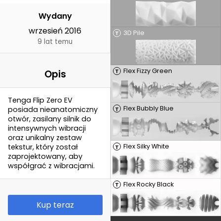
Wydany
wrzesień 2016
3D Pile
T
9 lat temu
Flex Fizzy Green
T
Opis
Tenga Flip Zero EV
Flex Bubbly Blue
posiada nieanatomiczny
T
otwór, zasilany silnik do
intensywnych wibracji
oraz unikalny zestaw
Flex Silky White
tekstur, który został
T
zaprojektowany, aby
współgrać z wibracjami.
Flex Rocky Black
T
Kup teraz