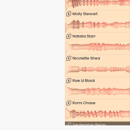
Molly Stewart
K
Natalia Starr
K
Nicolette Shea
K
Rae Lil Black
K
Romi Chase
K
September Reign
K