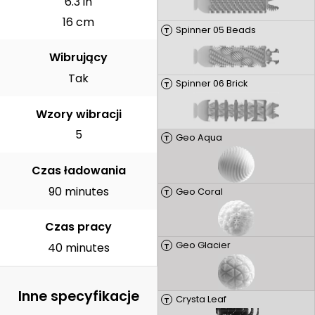
6.3 in
16 cm
Spinner 05 Beads
T
Wibrujący
Tak
Spinner 06 Brick
T
Wzory wibracji
5
Geo Aqua
T
Czas ładowania
90 minutes
Geo Coral
T
Czas pracy
Geo Glacier
40 minutes
T
Inne specyfikacje
Crysta Leaf
T