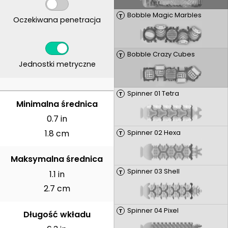
Bobble Magic Marbles
T
Oczekiwana penetracja
Bobble Crazy Cubes
T
Jednostki metryczne
Spinner 01 Tetra
T
CENTYMETRY
Minimalna średnica
0.7 in
1.8 cm
Spinner 02 Hexa
T
Maksymalna średnica
Spinner 03 Shell
T
1.1 in
2.7 cm
Spinner 04 Pixel
T
Długość wkładu