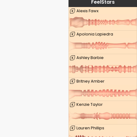
FeelStars
Alexis Fawx
K
Apolonia Lapiedra
K
Ashley Barbie
K
Britney Amber
K
Kenzie Taylor
K
Lauren Phillips
K