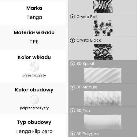
Marka
Tenga
Crysta Ball
T
Materiał wkładu
Crysta Block
T
TPE
Kolor wkładu
3D Spiral
T
przezroczysty
3D Module
T
Kolor obudowy
półprzezroczysty
3D Zen
T
Typ obudowy
Tenga Flip Zero
3D Polygon
T