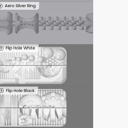
Aero Silver Ring
T
Flip Hole White
T
Flip Hole Black
T