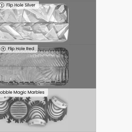
Flip Hole Silver
T
Flip Hole Red
T
obble Magic Marbles