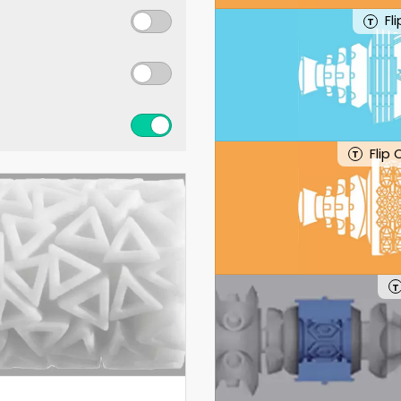
Fl
T
Flip
T
T