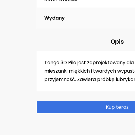
Wydany
Opis
Tenga 3D Pile jest zaprojektowany dl
mieszanki miękkich i twardych wypus
przyjemność. Zawiera próbkę lubrykan
Kup teraz