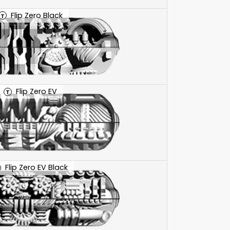
Flip Zero Black
T
Flip Zero EV
T
Flip Zero EV Black