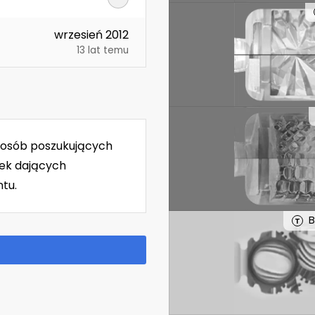
wrzesień 2012
13 lat temu
a osób poszukujących
tek dających
tu.
B
T