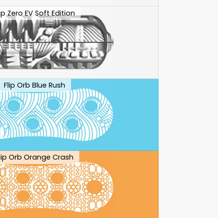
lip Zero EV Soft Edition
Flip Orb Blue Rush
lip Orb Orange Crash