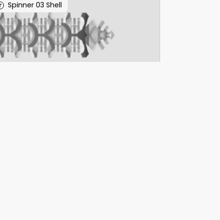
Spinner 03 Shell
T
Spinner 04 Pixel
T
Spinner 05 Beads
Warunki korzystania z usługi (EN)
Polityka prywatności (EN)