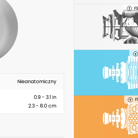
F
T
T
Nieanatomiczny
0.9 - 3.1 in
F
T
2.3 - 8.0 cm