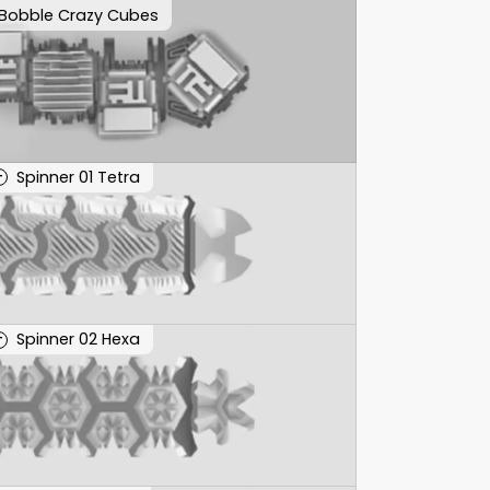
Bobble Crazy Cubes
Spinner 01 Tetra
T
Spinner 02 Hexa
T