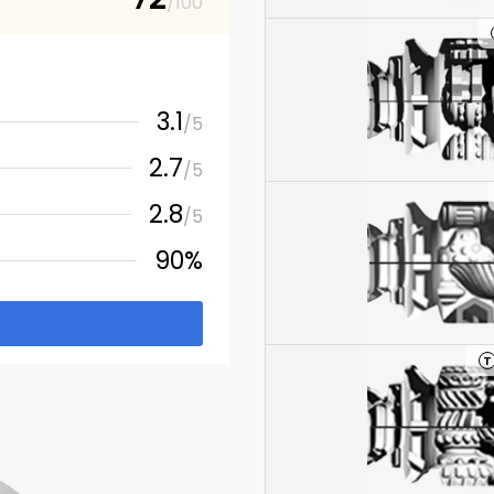
/100
3.1
/5
2.7
/5
2.8
/5
90%
T