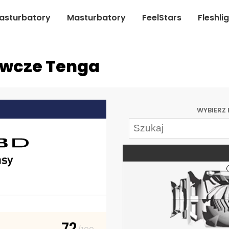
asturbatory
Masturbatory
FeelStars
Fleshli
awcze Tenga
WYBIERZ
72