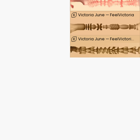
Victoria June — FeelVictoria
K
Victoria June — FeelVictoria Mouth
K
Fleshlight masturbatory
Flight Pilot
GO Torque Ice
GO JOLT