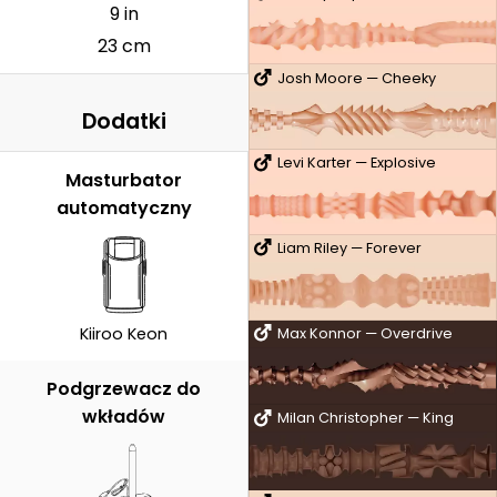
9 in
23 cm
Josh Moore — Cheeky
Dodatki
Levi Karter — Explosive
Masturbator
automatyczny
Liam Riley — Forever
Kiiroo Keon
Max Konnor — Overdrive
Podgrzewacz do
wkładów
Milan Christopher — King