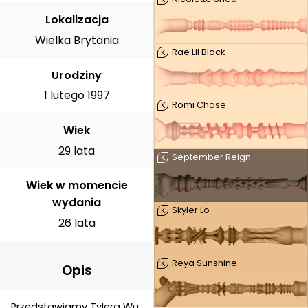
Lokalizacja
Wielka Brytania
Rae Lil Black
K
Urodziny
1 lutego 1997
Romi Chase
K
Wiek
29 lata
September Reign
K
Wiek w momencie
wydania
Skyler Lo
K
26 lata
Reya Sunshine
K
Opis
Przedstawiamy Tylera Wu,