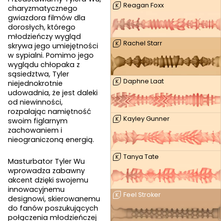
Reagan Foxx
K
charyzmatycznego
gwiazdora filmów dla
dorosłych, którego
młodzieńczy wygląd
Rachel Starr
K
skrywa jego umiejętności
w sypialni. Pomimo jego
wyglądu chłopaka z
sąsiedztwa, Tyler
Daphne Laat
K
niejednokrotnie
udowadnia, że jest daleki
od niewinności,
rozpalając namiętność
Kayley Gunner
K
swoim figlarnym
zachowaniem i
nieograniczoną energią.
Tanya Tate
K
Masturbator Tyler Wu
wprowadza zabawny
akcent dzięki swojemu
innowacyjnemu
Feel Stroker
K
designowi, skierowanemu
do fanów poszukujących
połączenia młodzieńczej