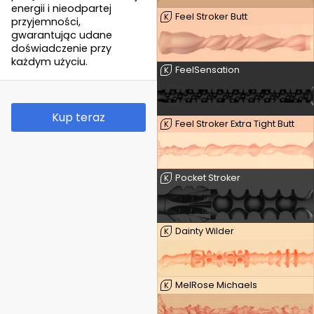
energii i nieodpartej
Feel Stroker Butt
K
przyjemności,
gwarantując udane
doświadczenie przy
każdym użyciu.
FeelSensation
K
Kup teraz
Feel Stroker Extra Tight Butt
K
Pocket Stroker
K
Dainty Wilder
K
MelRose Michaels
K