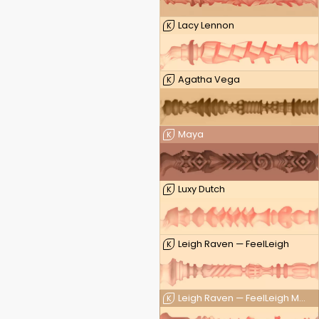
Lacy Lennon
K
Agatha Vega
K
Maya
K
Luxy Dutch
K
Leigh Raven — FeelLeigh
K
Leigh Raven — FeelLeigh Mouth
K