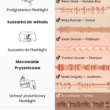
Reno Gold — Golden Boy
Podgrzewacz Fleshlight
Ricky Roman — Dolce
Suszarka do wkładu
Sean Zevran — Platinum
Suszarka do Fleshlight
Trenton Ducati — Titanium
Mocowanie
Prysznicowe
Malik Delgaty — Jackhammer
Uchwyt prysznicowy
Brock Banks — El Ray
Fleshlight