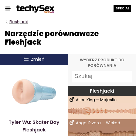
Przejdź
SPECIAL
do
treści
Fleshjacki
Narzędzie porównawcze
Fleshjack
Zmień
WYBIERZ PRODUKT DO
PORÓWNANIA
Fleshjacki
Allen King — Majestic
Tyler Wu: Skater Boy
Angel Rivera — Wicked
Fleshjack