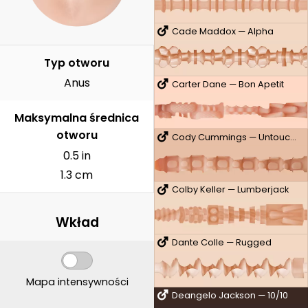
Cade Maddox — Alpha
Typ otworu
Anus
Carter Dane — Bon Apetit
Maksymalna średnica
otworu
Cody Cummings — Untouched
0.5 in
1.3 cm
Colby Keller — Lumberjack
Wkład
Dante Colle — Rugged
Mapa intensywności
Deangelo Jackson — 10/10