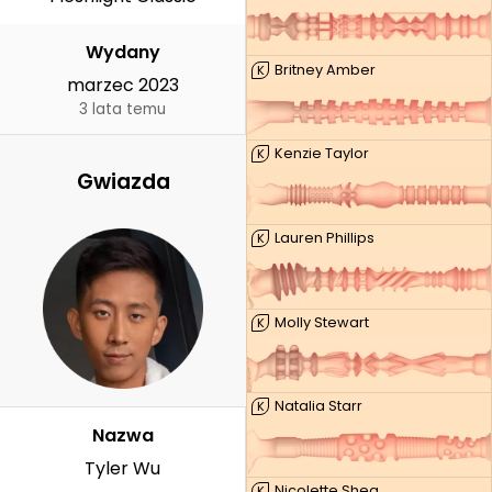
Wydany
Britney Amber
K
marzec 2023
3 lata temu
Kenzie Taylor
K
Gwiazda
Lauren Phillips
K
Molly Stewart
K
Natalia Starr
K
Nazwa
Tyler Wu
Nicolette Shea
K