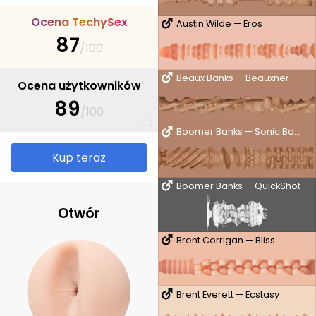
O
c
e
n
a
T
e
c
h
y
S
e
x
Austin Wilde — Eros
87
/100
Beaux Banks — Beauxner
Ocena użytkowników
89
/100
Boomer Banks — Sonic Boom
Kup teraz
Boomer Banks — QuickShot
Otwór
Brent Corrigan — Bliss
Brent Everett — Ecstasy