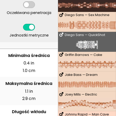
Oczekiwana penetracja
Diego Sans — Sex Machine
Jednostki metryczne
Diego Sans — QuickShot
CENTYMETRY
Minimalna średnica
Griffin Barrows — Cake
0.4 in
1.0 cm
Jake Bass — Dream
Maksymalna średnica
1.1 in
Joey Mills — Electric
2.9 cm
Długość wkładu
Johnny Rapid — Man Cave