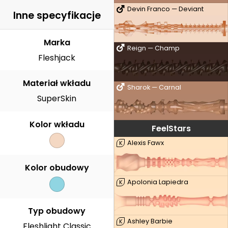
Devin Franco — Deviant
Inne specyfikacje
Marka
Reign — Champ
Fleshjack
Materiał wkładu
Sharok — Carnal
SuperSkin
Kolor wkładu
FeelStars
Alexis Fawx
K
Kolor obudowy
Apolonia Lapiedra
K
Typ obudowy
Ashley Barbie
K
Fleshlight Classic