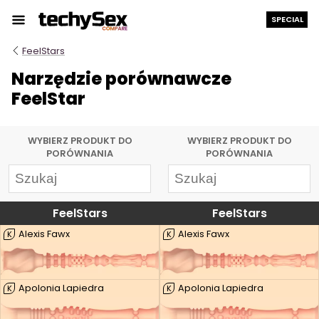
Przejdź
SPECIAL
do
treści
FeelStars
Narzędzie porównawcze
FeelStar
WYBIERZ PRODUKT DO
WYBIERZ PRODUKT DO
PORÓWNANIA
PORÓWNANIA
FeelStars
FeelStars
Alexis Fawx
Alexis Fawx
K
K
Apolonia Lapiedra
Apolonia Lapiedra
K
K