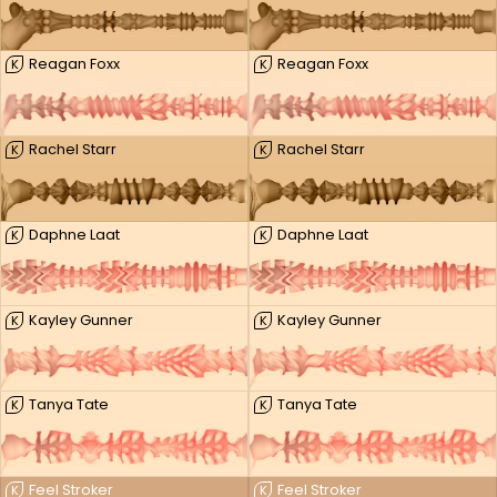
Reagan Foxx
Reagan Foxx
K
K
Rachel Starr
Rachel Starr
K
K
Daphne Laat
Daphne Laat
K
K
Kayley Gunner
Kayley Gunner
K
K
Tanya Tate
Tanya Tate
K
K
Feel Stroker
Feel Stroker
K
K