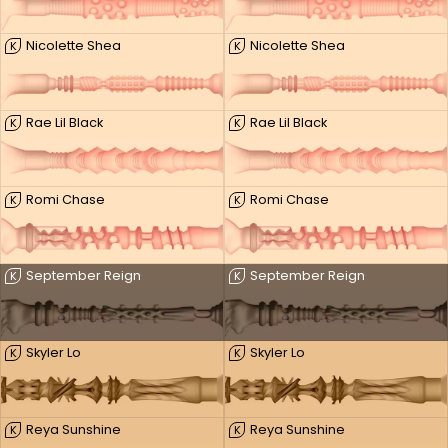
Nicolette Shea
Nicolette Shea
K
K
Rae Lil Black
Rae Lil Black
K
K
Romi Chase
Romi Chase
K
K
September Reign
September Reign
K
K
Skyler Lo
Skyler Lo
K
K
Reya Sunshine
Reya Sunshine
K
K