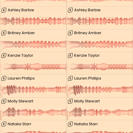
Ashley Barbie
Ashley Barbie
K
K
Britney Amber
Britney Amber
K
K
Kenzie Taylor
Kenzie Taylor
K
K
Lauren Phillips
Lauren Phillips
K
K
Molly Stewart
Molly Stewart
K
K
Natalia Starr
Natalia Starr
K
K