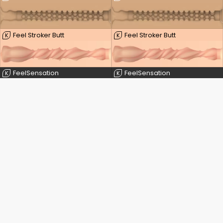
Feel Stroker Butt
Feel Stroker Butt
K
K
FeelSensation
FeelSensation
K
K
Feel Stroker Extra Tight Butt
Feel Stroker Extra Tight Butt
K
K
Pocket Stroker
Pocket Stroker
K
K
Dainty Wilder
Dainty Wilder
K
K